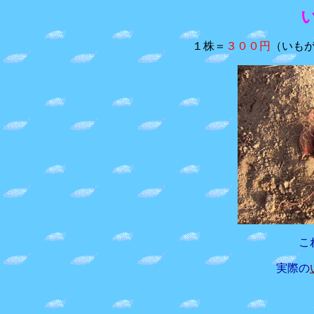
１株＝
３００円
（いも
こ
実際の